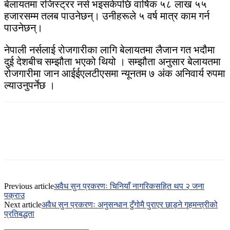
बेलायतमा रजिस्ट्रर नर्स भइसकेपछि वार्षिक ५८ लाख ५५
हजारसम्म तलब पाउनेछन्। उनीहरूले ५ वर्ष मात्र काम गर्न
पाउनेछन्।
नेपाली नर्सलाई रोजगारीका लागि बेलायतमा लैजान गत भदौमा
दुई देशबीच सम्झौता भएको थियो । सम्झौता अनुसार बेलायतमा
रोजगारीमा जान आईईएलटीएसमा न्यूनतम ७ अंक अनिवार्य रुपमा
ल्याउनुपर्नेछ ।
Previous article
अवैध सुन प्रकरणः चिनियाँ नागरिकसहित थप २ जना
पक्राउ
Next article
अवैध सुन प्रकरणः अनुसन्धान टुँगोमै पुराएर छाड्ने गृहमन्त्रीको
प्रतिबद्धता