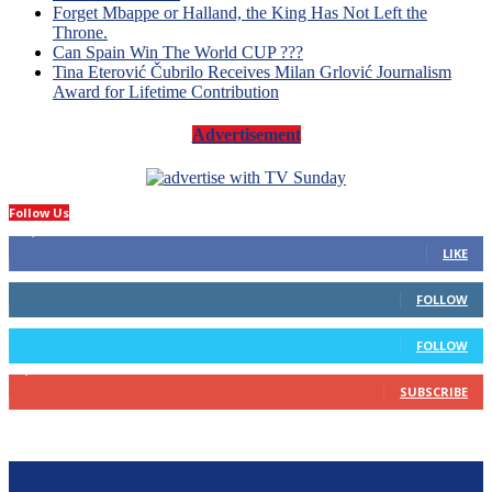
Forget Mbappe or Halland, the King Has Not Left the
Throne.
Can Spain Win The World CUP ???
Tina Eterović Čubrilo Receives Milan Grlović Journalism
Award for Lifetime Contribution
Advertisement
Follow Us
14,423
Fans
LIKE
66
Followers
FOLLOW
4
Followers
FOLLOW
1,160
Subscribers
SUBSCRIBE