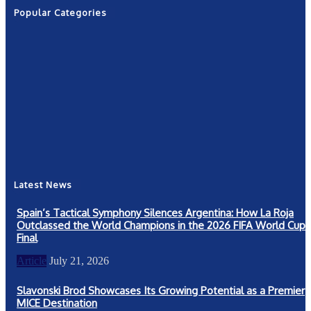
Popular Categories
News
2601
Politics
1263
NRN
554
Shows
421
Community
367
New York
249
Latest News
Spain’s Tactical Symphony Silences Argentina: How La Roja
Outclassed the World Champions in the 2026 FIFA World Cup
Final
Article
July 21, 2026
Slavonski Brod Showcases Its Growing Potential as a Premier
MICE Destination