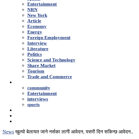
Entertainment
NRN
New York
Article
Economy
Energy
Foreign Employment
Interview
Literature
Politics
Science and Technology
Share Market
Tourism
Trade and Commerce
Shows
community
Entertainment
interviews
sports
Advertise With Us
About Us
Contact
News
खुल्यो बेलायत जाने नर्सका लागी आवेदन, यसरी दिन सकिन्छ आवेदन..