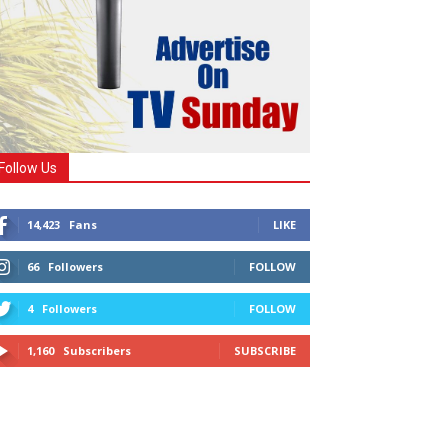
Follow Us
14,423
Fans
LIKE
66
Followers
FOLLOW
4
Followers
FOLLOW
1,160
Subscribers
SUBSCRIBE