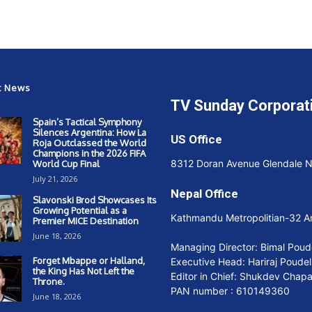
t News
TV Sunday Corporat
Spain’s Tactical Symphony
Silences Argentina: How La
US Office
Roja Outclassed the World
Champions in the 2026 FIFA
8312 Doran Avenue Glendale 
World Cup Final
July 21, 2026
Nepal Office
Slavonski Brod Showcases Its
Growing Potential as a
Kathmandu Metropolitian-32 
Premier MICE Destination
June 18, 2026
Managing Director: Bimal Poud
Forget Mbappe or Halland,
Executive Head: Hariraj Poudel
the King Has Not Left the
Editor in Chief: Shukdev Chap
Throne.
PAN number : 610149360
June 18, 2026