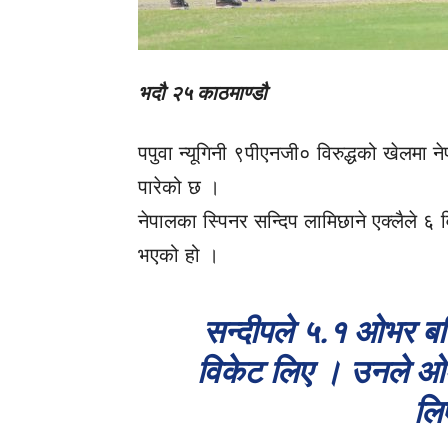
भदौ २५ काठमाण्डौ
पपुवा न्यूगिनी ९पीएनजी० विरुद्धको खेलम
पारेको छ ।
नेपालका स्पिनर सन्दिप लामिछाने एक्लैले ६
भएको हो ।
सन्दीपले ५.१ ओभर बलि
विकेट लिए । उनले ओ
लि