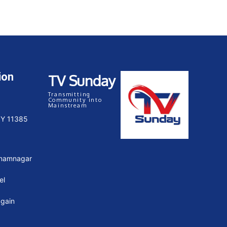
ion
TV Sunday
Transmitting
Community into
Mainstream
NY 11385
Anamnagar
el
again