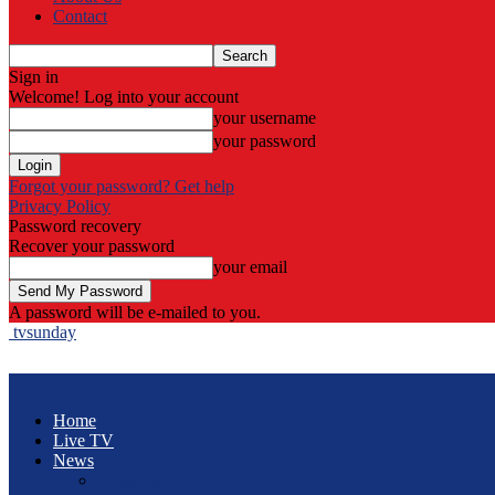
Contact
Sign in
Welcome! Log into your account
your username
your password
Forgot your password? Get help
Privacy Policy
Password recovery
Recover your password
your email
A password will be e-mailed to you.
tvsunday
Home
Live TV
News
Classified