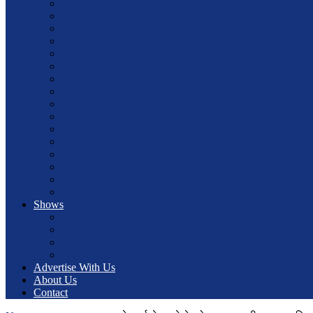
Community
Sports
Entertainment
NRN
New York
Article
Economy
Energy
Foreign Employment
Interview
Literature
Politics
Science and Technology
Share Market
Tourism
Trade and Commerce
Shows
community
Entertainment
interviews
sports
Advertise With Us
About Us
Contact