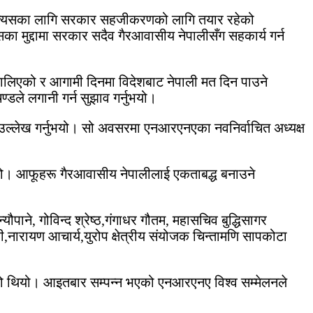
दै त्यसका लागि सरकार सहजीकरणको लागि तयार रहेको
ा मुद्दामा सरकार सदैव गैरआवासीय नेपालीसँग सहकार्य गर्न
ालिएको र आगामी दिनमा विदेशबाट नेपाली मत दिन पाउने
ण्डले लगानी गर्न सुझाव गर्नुभयो।
हेको उल्लेख गर्नुभयो। सो अवसरमा एनआरएनएका नवनिर्वाचित अध्यक्ष
नुभयो। आफूहरू गैरआवासीय नेपालीलाई एकताबद्ध बनाउने
्यौपाने, गोविन्द श्रेष्ठ,गंगाधर गौतम, महासचिव बुद्धिसागर
्री,नारायण आचार्य,युरोप क्षेत्रीय संयोजक चिन्तामणि सापकोटा
गरेको थियो। आइतबार सम्पन्न भएको एनआरएनए विश्व सम्मेलनले