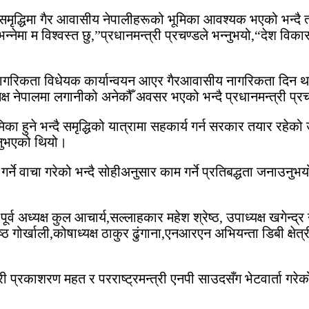
र समृद्धिमा गैर आवासीय नेपालीहरूको भूमिका आवश्यक भएको भन्
म विश्वस्त छु,”प्रधानमन्त्री प्रचण्डले भन्नुभयो,“देश विकासक
 नागरिकता विधेयक कार्यान्वयन आएर गैरआवासीय नागरिकता दिन थ
मक्ष नेपालमा लगानीको अनेकौँ अवसर भएको भन्दै प्रधानमन्त्री प्रच
भूमिका हुने भन्दै समृद्धिको यात्रामा सहकार्य गर्न सरकार तयार र
उनुभएको थियो।
र्ने वाचा गरेको भन्दै सोहीअनुसार काम गर्ने प्रतिबद्धता जनाउ
व अध्यक्ष कुल आचार्य,सल्लाहकार महेश श्रेष्ठ, उपाध्यक्ष खगेन्द्र न
ठ गोर्खाली,कोषाध्यक्ष ठाकुर ढुंगाना,एनआरएन अभियन्ता डिबी क्षेत
त्री प्रकाशरण महत र परराष्ट्रमन्त्री एनपी साउदसँग भेटवार्ता 