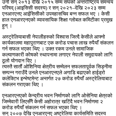
उनी सन् २०१३ देखि २०१५ सम्म संघको अन्तर्राष्ट्रिय समन्वय
परिषद् (आइसिसी सदस्य) र सन् २०२१–देखि २०२३ सम्म
एनआरएनए आईसिसीको उपमहासचिव बन्न सफल भए । केसी
हाल एनआरएनएको व्यावसायिक शिक्षा ग्लोबल कमिटीका प्रमुख
हुन् ।
अस्ट्रेलियाबासी नेपालीहरुको विश्वास जित्दै केसीले आफ्नो
कार्यकालमा महापुराणबाट एक करोड पचास लाख रुपैयाँ संकलन
गर्न सफल भएका थिए । उक्त रकम उनले सामाजिक
कल्याणकारी कोषको स्थापनामा लगाएर नेपाली समुदायको लागि
ठूलो योगदान दिए ।
त्यस्तै सातौं ओशिनिया क्षेत्रीय सम्मेलन सफलतापूर्वक सिड्नीमा
सम्पन्न गराउँदै उनले एनआरएनएले अगाडि बढाएको हाईड्रो
कलेक्टिभ इन्भेष्टमेन्ट अन्तर्गत २७ करोड रुपैयाँ अस्ट्रेलियाबाट
संकलन गराएका थिए ।
एनआरएनएको केन्द्रीय भवन निर्माणको लागि ओसेनिया क्षेत्रको
जिम्मेवारी लिएसँगै केसी अहोरात्र खटिंदै भवन निर्माणमा २
करोड रुपैयाँ संकलन गर्न सफल भएका थिए ।
सन् २००७ देखि एनआरएनए अष्ट्रेलिया कार्यसमिति सदस्य