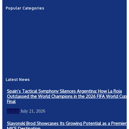
Popular Categories
News
2601
Politics
1263
NRN
554
Shows
421
Community
367
New York
249
Latest News
Spain’s Tactical Symphony Silences Argentina: How La Roja
Outclassed the World Champions in the 2026 FIFA World Cup
Final
Article
July 21, 2026
Slavonski Brod Showcases Its Growing Potential as a Premier
MICE Destination