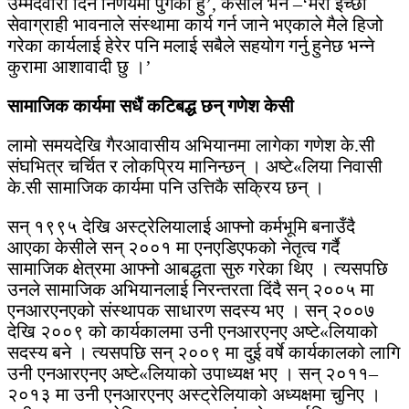
उम्मेदवारी दिने निर्णयमा पुगेको हुँ’, केसीले भने –‘मेरो ईच्छा
सेवाग्राही भावनाले संस्थामा कार्य गर्न जाने भएकाले मैले हिजो
गरेका कार्यलाई हेरेर पनि मलाई सबैले सहयोग गर्नु हुनेछ भन्ने
कुरामा आशावादी छु ।’
सामाजिक कार्यमा सधैं कटिबद्ध छन् गणेश केसी
लामो समयदेखि गैरआवासीय अभियानमा लागेका गणेश के.सी
संघभित्र चर्चित र लोकप्रिय मानिन्छन् । अष्टे«लिया निवासी
के.सी सामाजिक कार्यमा पनि उत्तिकै सक्रिय छन् ।
सन् १९९५ देखि अस्ट्रेलियालाई आफ्नो कर्मभूमि बनाउँदै
आएका केसीले सन् २००१ मा एनएडिएफको नेतृत्व गर्दै
सामाजिक क्षेत्रमा आफ्नो आबद्धता सुरु गरेका थिए । त्यसपछि
उनले सामाजिक अभियानलाई निरन्तरता दिंदै सन् २००५ मा
एनआरएनएको संस्थापक साधारण सदस्य भए । सन् २००७
देखि २००९ को कार्यकालमा उनी एनआरएनए अष्टे«लियाको
सदस्य बने । त्यसपछि सन् २००९ मा दुई वर्षे कार्यकालको लागि
उनी एनआरएनए अष्टे«लियाको उपाध्यक्ष भए । सन् २०११–
२०१३ मा उनी एनआरएनए अस्ट्रेलियाको अध्यक्षमा चुनिए ।