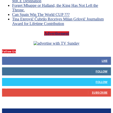
MICE Destination
Forget Mbappe or Halland, the King Has Not Left the
Throne.
Can Spain Win The World CUP ???
Tina Eterović Čubrilo Receives Milan Grlović Journalism
Award for Lifetime Contribution
Advertisement
Follow Us
14,423
Fans
LIKE
66
Followers
FOLLOW
4
Followers
FOLLOW
1,160
Subscribers
SUBSCRIBE