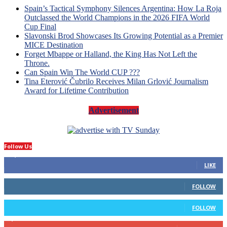
Spain’s Tactical Symphony Silences Argentina: How La Roja
Outclassed the World Champions in the 2026 FIFA World
Cup Final
Slavonski Brod Showcases Its Growing Potential as a Premier
MICE Destination
Forget Mbappe or Halland, the King Has Not Left the
Throne.
Can Spain Win The World CUP ???
Tina Eterović Čubrilo Receives Milan Grlović Journalism
Award for Lifetime Contribution
Advertisement
Follow Us
14,423
Fans
LIKE
66
Followers
FOLLOW
4
Followers
FOLLOW
1,160
Subscribers