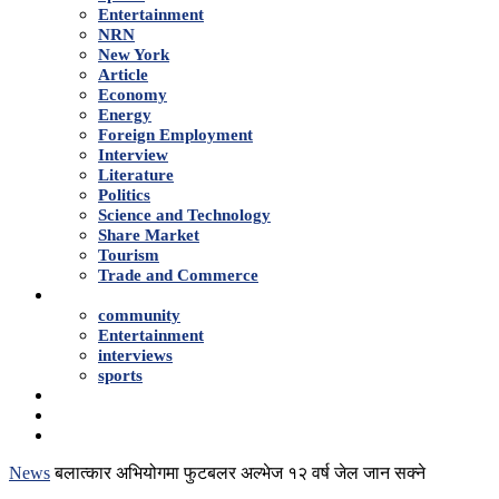
Entertainment
NRN
New York
Article
Economy
Energy
Foreign Employment
Interview
Literature
Politics
Science and Technology
Share Market
Tourism
Trade and Commerce
Shows
community
Entertainment
interviews
sports
Advertise With Us
About Us
Contact
News
बलात्कार अभियोगमा फुटबलर अल्भेज १२ वर्ष जेल जान सक्ने