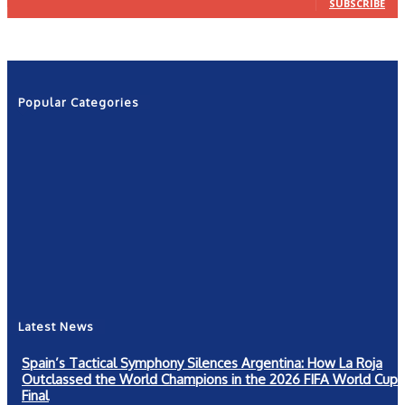
SUBSCRIBE
Popular Categories
News
2601
Politics
1263
NRN
554
Shows
421
Community
367
New York
249
Latest News
Spain’s Tactical Symphony Silences Argentina: How La Roja
Outclassed the World Champions in the 2026 FIFA World Cup
Final