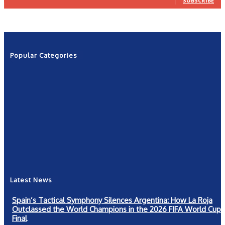
SUBSCRIBE
Popular Categories
News
2601
Politics
1263
NRN
554
Shows
421
Community
367
New York
249
Latest News
Spain’s Tactical Symphony Silences Argentina: How La Roja
Outclassed the World Champions in the 2026 FIFA World Cup
Final