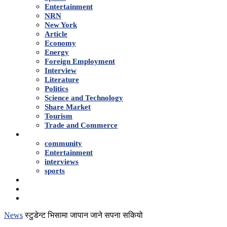
Entertainment
NRN
New York
Article
Economy
Energy
Foreign Employment
Interview
Literature
Politics
Science and Technology
Share Market
Tourism
Trade and Commerce
Shows
community
Entertainment
interviews
sports
Advertise With Us
About Us
Contact
News
स्टुडेन्ट भिसामा जापान जाने सपना सकियो