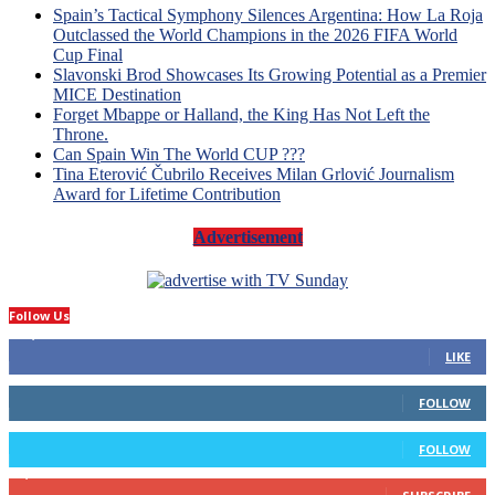
Spain’s Tactical Symphony Silences Argentina: How La Roja
Outclassed the World Champions in the 2026 FIFA World
Cup Final
Slavonski Brod Showcases Its Growing Potential as a Premier
MICE Destination
Forget Mbappe or Halland, the King Has Not Left the
Throne.
Can Spain Win The World CUP ???
Tina Eterović Čubrilo Receives Milan Grlović Journalism
Award for Lifetime Contribution
Advertisement
Follow Us
14,423
Fans
LIKE
66
Followers
FOLLOW
4
Followers
FOLLOW
1,160
Subscribers