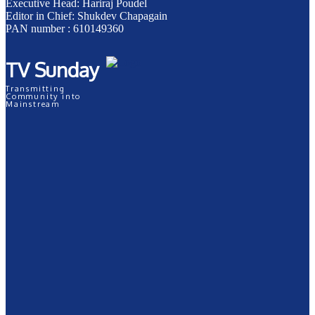
Executive Head: Hariraj Poudel
Editor in Chief: Shukdev Chapagain
PAN number : 610149360
TV Sunday
Transmitting
Community into
Mainstream