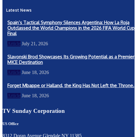
Latest News
Spain’s Tactical Symphony Silences Argentina: How La Roja
Outclassed the World Champions in the 2026 FIFA World Cup
Final
Article
July 21, 2026
Slavonski Brod Showcases Its Growing Potential as a Premier
MICE Destination
Article
June 18, 2026
Forget Mbappe or Halland, the King Has Not Left the Throne.
Article
June 18, 2026
TV Sunday Corporation
US Office
8312 Doran Avenue Glendale NY 11385