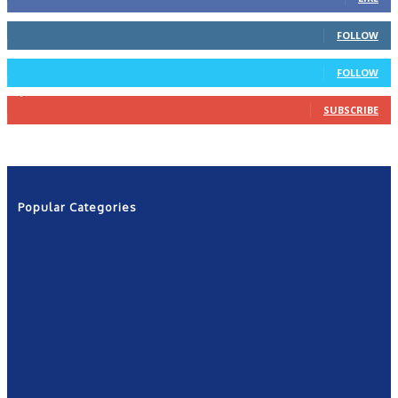
66
Followers
FOLLOW
4
Followers
FOLLOW
1,160
Subscribers
SUBSCRIBE
Popular Categories
News
2601
Politics
1263
NRN
554
Shows
421
Community
367
New York
249