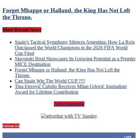
Forget Mbappe or Halland, the King Has Not Left
the Throne.
Most Recent News
Spain’s Tactical Symphony Silences Argentina: How La Roja
Outclassed the World Champions in the 2026 FIFA World
Cup Final
Slavonski Brod Showcases Its Growing Potential as a Premier
MICE Destination
Forget Mbappe or Halland, the King Has Not Left the
Throne.
Can Spain Win The World CUP ???
Tina Eterović Čubrilo Receives Milan Grlović Journalism
Award for Lifetime Contribution
Advertisement
Follow Us
14,423
Fans
LIKE