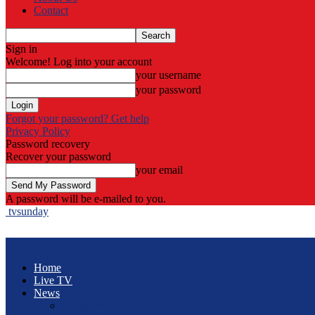
Contact
Sign in
Welcome! Log into your account
your username
your password
Forgot your password? Get help
Privacy Policy
Password recovery
Recover your password
your email
A password will be e-mailed to you.
tvsunday
Home
Live TV
News
Classified