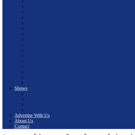
Community
Sports
Entertainment
NRN
New York
Article
Economy
Energy
Foreign Employment
Interview
Literature
Politics
Science and Technology
Share Market
Tourism
Trade and Commerce
Shows
community
Entertainment
interviews
sports
Advertise With Us
About Us
Contact