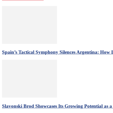
Spain’s Tactical Symphony Silences Argentina: How
Slavonski Brod Showcases Its Growing Potential as 