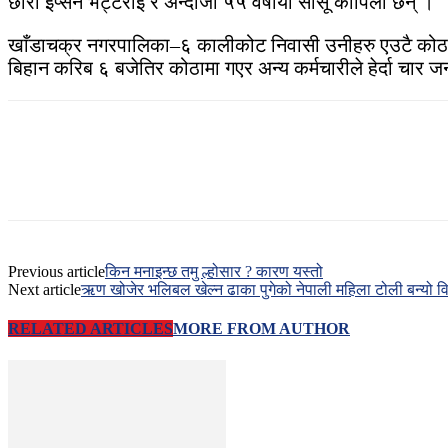
छोरा इप्सन भट्टराई र अन्दाजी ५५ वर्षीया सासू कोपिला छन् ।
खाँडाचक्र नगरपालिका–६ कालीकोट निवासी उनीहरु एउटै कोठामा
बिहान करिब ६ बजेतिर कोठामा गएर अन्य कर्मचारीले हेर्दा चार ज
Previous article
किन मनाइन्छ तमु ल्होसार ? कारण यस्तो
Next article
ऋण खोजेर भलिबल खेल्न ढाका पुगेको नेपाली महिला टोली बन्यो व
RELATED ARTICLES
MORE FROM AUTHOR