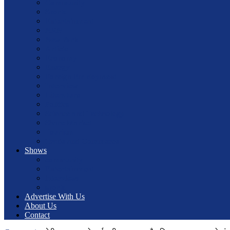
Community
Sports
Entertainment
NRN
New York
Article
Economy
Energy
Foreign Employment
Interview
Literature
Politics
Science and Technology
Share Market
Tourism
Trade and Commerce
Shows
community
Entertainment
interviews
sports
Advertise With Us
About Us
Contact