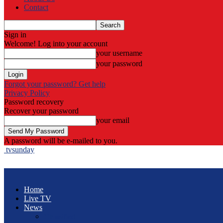
Contact
Sign in
Welcome! Log into your account
your username
your password
Forgot your password? Get help
Privacy Policy
Password recovery
Recover your password
your email
A password will be e-mailed to you.
tvsunday
Home
Live TV
News
Classified