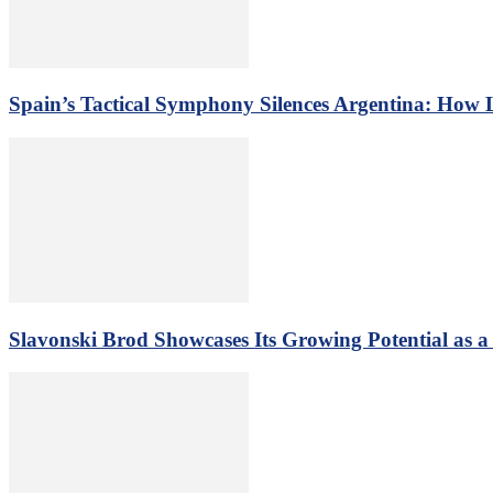
Spain’s Tactical Symphony Silences Argentina: How
Slavonski Brod Showcases Its Growing Potential as 