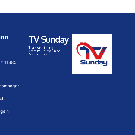
ion
TV Sunday
Transmitting
Community into
Mainstream
NY 11385
Anamnagar
el
again