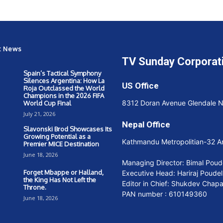
t News
TV Sunday Corporat
Spain’s Tactical Symphony
Silences Argentina: How La
US Office
Roja Outclassed the World
Champions in the 2026 FIFA
8312 Doran Avenue Glendale 
World Cup Final
July 21, 2026
Nepal Office
Slavonski Brod Showcases Its
Growing Potential as a
Kathmandu Metropolitian-32 
Premier MICE Destination
June 18, 2026
Managing Director: Bimal Poud
Forget Mbappe or Halland,
Executive Head: Hariraj Poudel
the King Has Not Left the
Editor in Chief: Shukdev Chap
Throne.
PAN number : 610149360
June 18, 2026