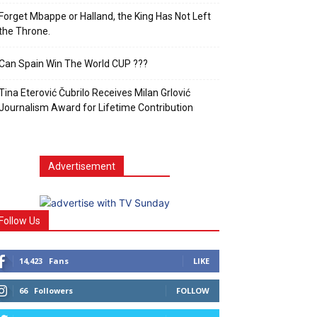
Forget Mbappe or Halland, the King Has Not Left
the Throne.
Can Spain Win The World CUP ???
Tina Eterović Čubrilo Receives Milan Grlović
Journalism Award for Lifetime Contribution
Advertisement
Follow Us
14,423
Fans
LIKE
66
Followers
FOLLOW