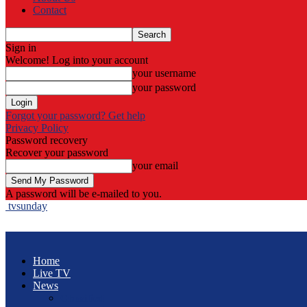
Contact
Sign in
Welcome! Log into your account
your username
your password
Forgot your password? Get help
Privacy Policy
Password recovery
Recover your password
your email
A password will be e-mailed to you.
tvsunday
Home
Live TV
News
Classified