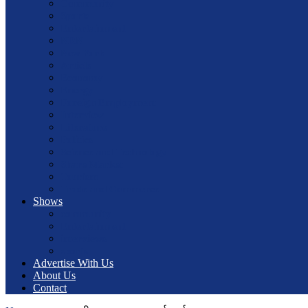
Community
Sports
Entertainment
NRN
New York
Article
Economy
Energy
Foreign Employment
Interview
Literature
Politics
Science and Technology
Share Market
Tourism
Trade and Commerce
Shows
community
Entertainment
interviews
sports
Advertise With Us
About Us
Contact