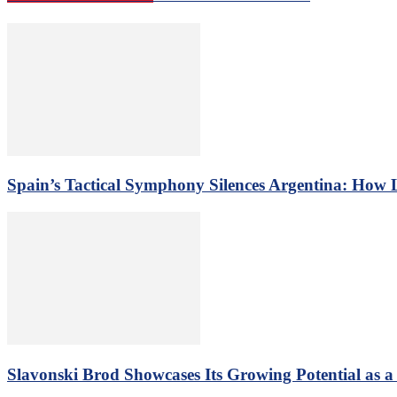
Spain’s Tactical Symphony Silences Argentina: How
Slavonski Brod Showcases Its Growing Potential as 