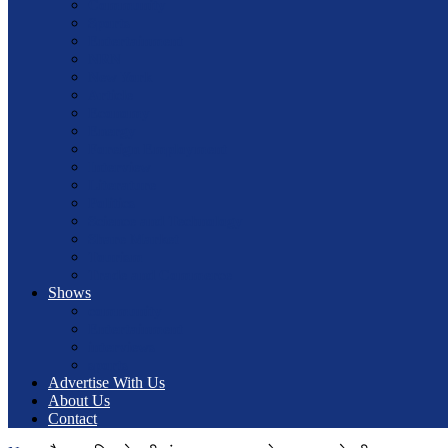
Community
Sports
Entertainment
NRN
New York
Article
Economy
Energy
Foreign Employment
Interview
Literature
Politics
Science and Technology
Share Market
Tourism
Trade and Commerce
Shows
community
Entertainment
interviews
sports
Advertise With Us
About Us
Contact