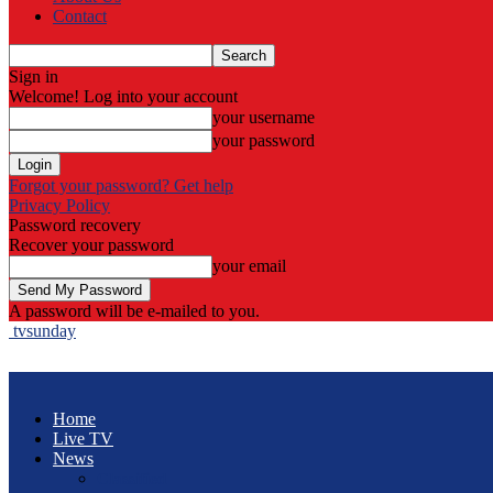
Contact
Sign in
Welcome! Log into your account
your username
your password
Forgot your password? Get help
Privacy Policy
Password recovery
Recover your password
your email
A password will be e-mailed to you.
tvsunday
Home
Live TV
News
Classified