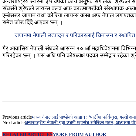
अन्तराष्ट्रिय स्तरमा ३५ वर्षको कार्य अनुभव संगालेका श्रेष्
संघसंगै श्रेष्ठले लायन्स क्लव अफ काठमाणडौंको संस्थापक अध्य
एम्बेसडर जापान तथा कोरिया लायन्स क्लब अफ नेपाल लगाएतका संस्
समेत जोड दिँदै आएका छन् ।
जपानमा नेपाली उत्पादन र परिकारलाई चिनाउन र स्थापित गर
गैर आवासिय नेपाली संघको आसन्न १० औं महाधिवेशनमा विभिन्न पदक
गरिरहेका छन् । यस अघि पनि कोषध्यक्ष पदका उम्मेद्वार रहेका श्
Previous article
माधव नेपाललाई पाण्डेको आह्वान : ‘पार्टीमा फर्किनुस्, गल्ती क्षमा
Next article
अन्तराष्ट्रीय नेपाली यूबा उधमी महासंघ अमेरिका गठन, अध्यक्षमा प
RELATED ARTICLES
MORE FROM AUTHOR