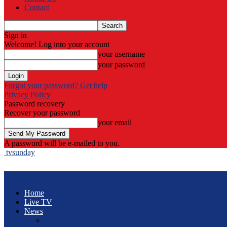
Contact
Sign in
Welcome! Log into your account
your username
your password
Forgot your password? Get help
Privacy Policy
Password recovery
Recover your password
your email
A password will be e-mailed to you.
tvsunday
Home
Live TV
News
Classified