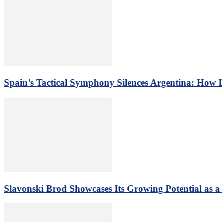
Spain’s Tactical Symphony Silences Argentina: How
Slavonski Brod Showcases Its Growing Potential as 