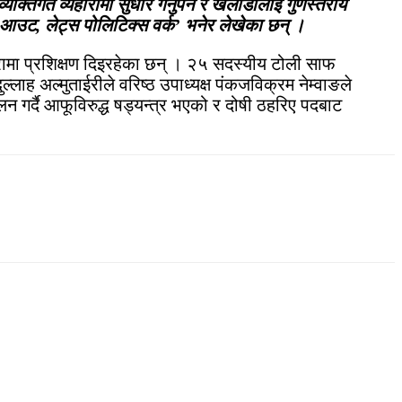
यक्तिगत व्यहोरामा सुधार गर्नुपर्ने र खेलाडीलाई गुणस्तरीय
 आउट, लेट्स पोलिटिक्स वर्क’ भनेर लेखेका छन् ।
ोखरामा प्रशिक्षण दिइरहेका छन् । २५ सदस्यीय टोली साफ
लाह अल्मुताईरीले वरिष्ठ उपाध्यक्ष पंकजविक्रम नेम्वाङले
न गर्दै आफूविरुद्ध षड्यन्त्र भएको र दोषी ठहरिए पदबाट