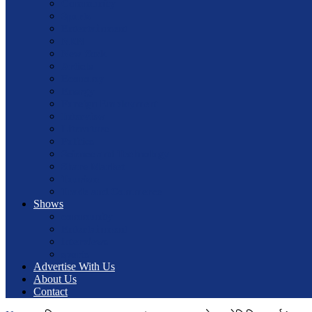
Community
Sports
Entertainment
NRN
New York
Article
Economy
Energy
Foreign Employment
Interview
Literature
Politics
Science and Technology
Share Market
Tourism
Trade and Commerce
Shows
community
Entertainment
interviews
sports
Advertise With Us
About Us
Contact