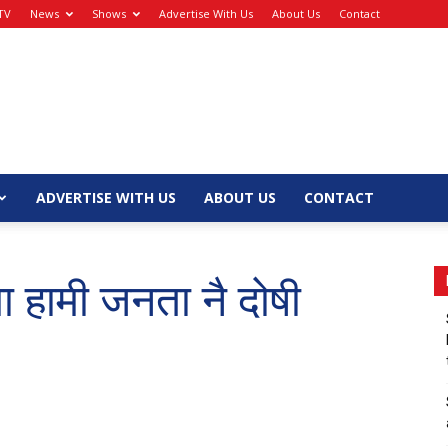
TV
News
Shows
Advertise With Us
About Us
Contact
ADVERTISE WITH US
ABOUT US
CONTACT
मा हामी जनता नै दोषी