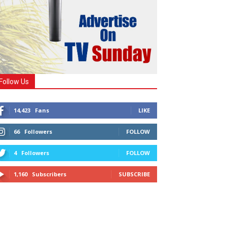
Follow Us
14,423
Fans
LIKE
66
Followers
FOLLOW
4
Followers
FOLLOW
1,160
Subscribers
SUBSCRIBE