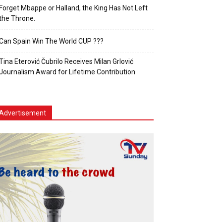
Forget Mbappe or Halland, the King Has Not Left
the Throne.
Can Spain Win The World CUP ???
Tina Eterović Čubrilo Receives Milan Grlović
Journalism Award for Lifetime Contribution
Advertisement